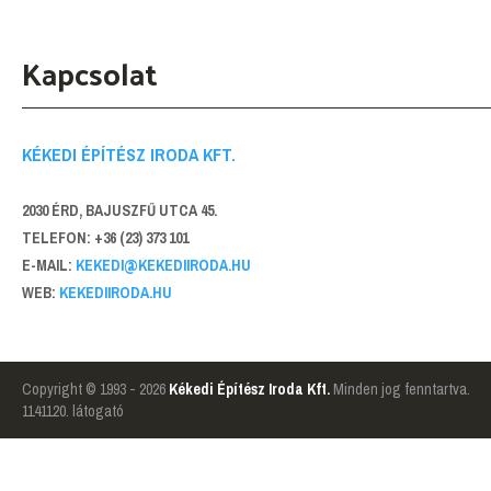
Kapcsolat
KÉKEDI ÉPÍTÉSZ IRODA KFT.
2030 ÉRD, BAJUSZFŰ UTCA 45.
TELEFON: +36 (23) 373 101
E-MAIL:
KEKEDI@KEKEDIIRODA.HU
WEB:
KEKEDIIRODA.HU
Copyright © 1993 - 2026
Kékedi Építész Iroda Kft.
Minden jog fenntartva.
1141120. látogató