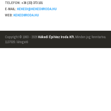
TELEFON: +36 (23) 373 101
E-MAIL:
KEKEDI@KEKEDIIRODA.HU
WEB:
KEKEDIIRODA.HU
Copyright © 1993 - 2026
Kékedi Építész Iroda Kft.
Minden jog fenntartva.
1137020. látogató